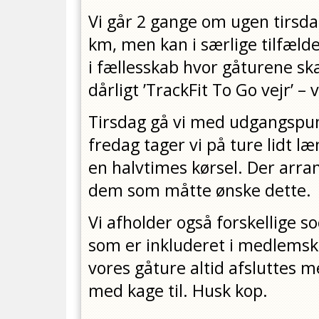
Vi går 2 gange om ugen tirsda
km, men kan i særlige tilfæld
i fællesskab hvor gåturene sk
dårligt ’TrackFit To Go vejr’ – v
Tirsdag gå vi med udgangspun
fredag tager vi på ture lidt l
en halvtimes kørsel. Der arra
dem som måtte ønske dette.
Vi afholder også forskellige 
som er inkluderet i medlemska
vores gåture altid afsluttes m
med kage til. Husk kop.