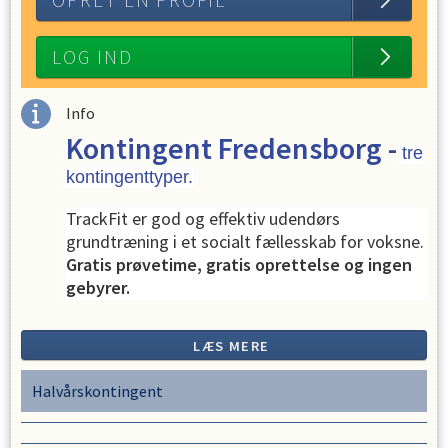
OPRET EN PROFIL
LOG IND
Info
Kontingent Fredensborg -
tre
kontingenttyper.
TrackFit er god og effektiv udendørs
grundtræning i et socialt fællesskab for voksne.
Gratis prøvetime, gratis oprettelse og ingen
gebyrer.
Træningstider: Mandag, tirsdag og torsdag kl.
17.15-18.15 og lørdag kl. 9.15-10.15
LÆS MERE
Træningssted: Fredensborg Stadion,
Kastanievej 16, Fredensborg
Halvårskontingent