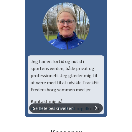
Jeg har en fortid og nutid i
sportens verden, både privat og
professionelt. Jeg glæder mig til
at være med til at udvikle TrackFit
Fredensborg sammen med jer.
Kontakt mig på
Se hele beskrivelsen
info@trackfitfredensborg.dk
eller
mobil 31 63 59 96