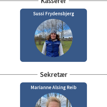
Kasserer
Sussi Frydensbjerg
Sekretær
Marianne Alsing Reib