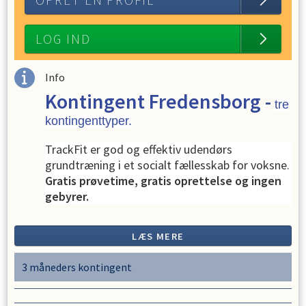
OPRET EN PROFIL
LOG IND
Info
Kontingent Fredensborg -
tre
kontingenttyper.
TrackFit er god og effektiv udendørs
grundtræning i et socialt fællesskab for voksne.
Gratis prøvetime, gratis oprettelse og ingen
gebyrer.
Træningstider: Mandag, tirsdag og torsdag kl.
17.15-18.15 og lørdag kl. 9.15-10.15
LÆS MERE
Træningssted: Fredensborg Stadion,
Kastanievej 16, Fredensborg
3 måneders kontingent