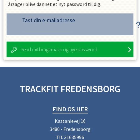
årsager blive dannet et nyt password til dig.
Tast din e-mailadresse
Send mit brugernavn og nye password
TRACKFIT FREDENSBORG
FIND OS HER
Kastanievej 16
3480 - Fredensborg
Tlf.
31635996